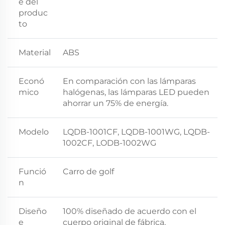
e del
produc
to
Material
ABS
Econó
En comparación con las lámparas
mico
halógenas, las lámparas LED pueden
ahorrar un 75% de energía.
Modelo
LQDB-1001CF, LQDB-1001WG, LQDB-
1002CF, LODB-1002WG
Funció
Carro de golf
n
Diseño
100% diseñado de acuerdo con el
e
cuerpo original de fábrica,