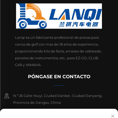
Lanqi es un fabricante profesional de piezas para
carros de golf con más de 18 años de experiencia,
proporcionando kits de faros, arneses de cableado,
paneles de instrumentos, etc., para EZ-GO, CLUB
CAR y YAMAHA.
PÓNGASE EN CONTACTO
N.º 26 Calle Youyi, Ciudad Danbei, Ciudad Danyang,
Provincia de Jiangsu, China
+86-13511686870