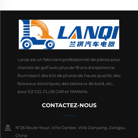
Lanqi est un fabricant professionnel de pièces pour
chariots de golf avec plus de 18 ans d'expérience,
fournissant des kits de phares de haute qualité, des
faisceaux électriques, des tableaux de bord, etc.,
pour EZ-GO, CLUB CAR et YAMAHA.
CONTACTEZ-NOUS
N°26 Route Youyi, Ville Danbei, Ville Danyang, Jiangsu,
Chine