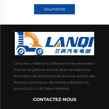
Soumettre
Lanqi est un fabricant professionnel de pièces pour
chariots de golf avec plus de 18 ans d'expérience,
fournissant des kits de phares de haute qualité, des
faisceaux électriques, des tableaux de bord, etc.,
pour EZ-GO, CLUB CAR et YAMAHA.
CONTACTEZ-NOUS