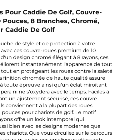
s Pour Caddie De Golf, Couvre-
 Pouces, 8 Branches, Chromé,
r Caddie De Golf
uche de style et de protection à votre
f avec ces couvre-roues premium de 10
d'un design chromé élégant à 8 rayons, ces
méliorent instantanément l'apparence de tout
f tout en protégeant les roues contre la saleté
 La finition chromée de haute qualité assure
 à toute épreuve ainsi qu'un éclat miroitant
pera ni ne s'oxydera avec le temps. Faciles à
frant un ajustement sécurisé, ces couvre-
ls conviennent à la plupart des roues
 pouces pour chariots de golf. Le motif
rayons offre un look intemporel qui
ussi bien avec les designs modernes que
es chariots. Que vous circuliez sur le parcours
 votre quartier, ces enjoliveurs attrayants