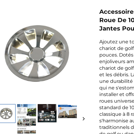
Accessoire
Roue De 10
Jantes Pou
Ajoutez une to
chariot de gol
pouces. Dotés 
enjoliveurs a
chariot de gol
et les débris.
une durabilité
qui ne s'estom
installer et of
roues universe
standard de 10
classique à 8 
s'harmonise a
traditionnels d
de golf ou dans