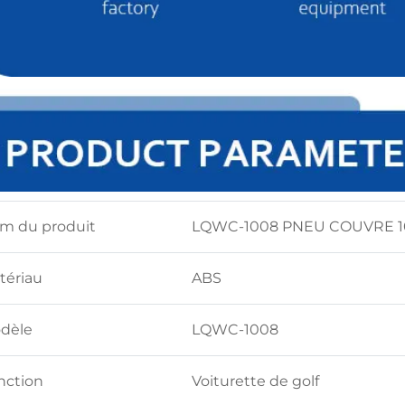
m du produit
LQWC-1008 PNEU COUVRE 10
tériau
ABS
dèle
LQWC-1008
nction
Voiturette de golf