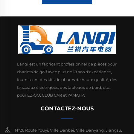
Lanqi est un fabricant professionnel de pièces pour
chariots de golf avec plus de 18 ans d'expérience,
fournissant des kits de phares de haute qualité, des
faisceaux électriques, des tableaux de bord, etc.,
pour EZ-GO, CLUB CAR et YAMAHA.
CONTACTEZ-NOUS
N°26 Route Youyi, Ville Danbei, Ville Danyang, Jiangsu,