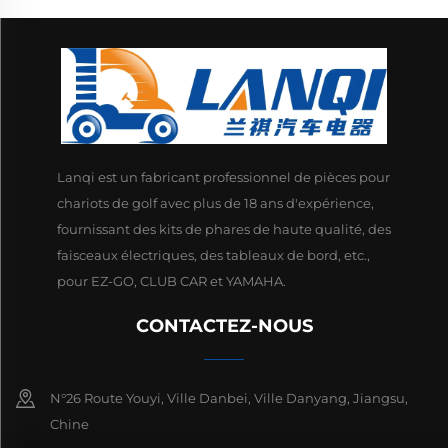
Lanqi est un fabricant professionnel de pièces pour
chariots de golf avec plus de 18 ans d'expérience,
fournissant des kits de phares de haute qualité, des
faisceaux électriques, des tableaux de bord, etc.,
pour EZ-GO, CLUB CAR et YAMAHA.
CONTACTEZ-NOUS
N°26 Route Youyi, Ville Danbei, Ville Danyang, Jiangsu,
Chine