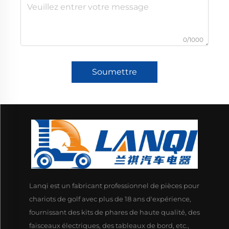
0/1000
Soumettre
Lanqi est un fabricant professionnel de pièces pour
chariots de golf avec plus de 18 ans d'expérience,
fournissant des kits de phares de haute qualité, des
faisceaux électriques, des tableaux de bord, etc.,