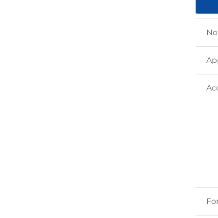
No
Ap
Ac
Fo