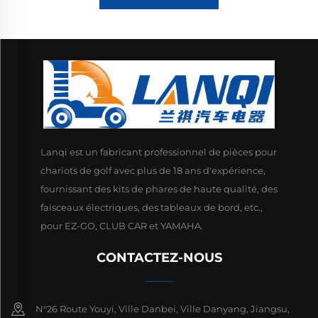
Lanqi est un fabricant professionnel de pièces pour
chariots de golf avec plus de 18 ans d'expérience,
fournissant des kits de phares de haute qualité, des
faisceaux électriques, des tableaux de bord, etc.,
pour EZ-GO, CLUB CAR et YAMAHA.
CONTACTEZ-NOUS
N°26 Route Youyi, Ville Danbei, Ville Danyang, Jiangsu,