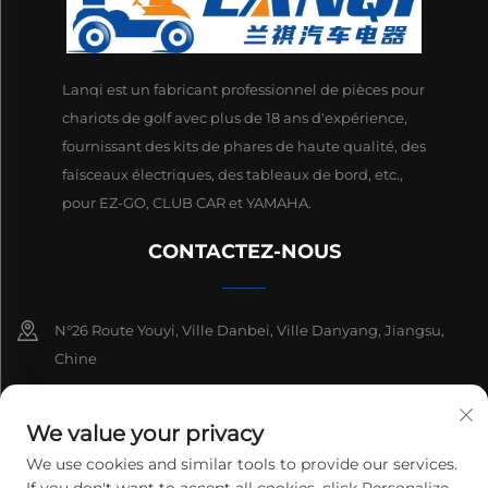
Lanqi est un fabricant professionnel de pièces pour
chariots de golf avec plus de 18 ans d'expérience,
fournissant des kits de phares de haute qualité, des
faisceaux électriques, des tableaux de bord, etc.,
pour EZ-GO, CLUB CAR et YAMAHA.
CONTACTEZ-NOUS
N°26 Route Youyi, Ville Danbei, Ville Danyang, Jiangsu,
Chine
+86-13511686870
We value your privacy
[email protected]
We use cookies and similar tools to provide our services.