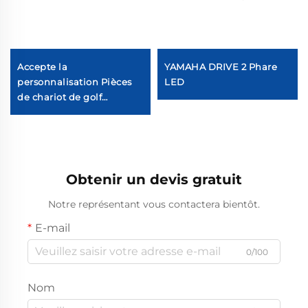
Accepte la
YAMAHA DRIVE 2 Phare
personnalisation Pièces
LED
de chariot de golf
Spécifications complètes
Tableau de bord en fibre
de carbone LQDB-1002GB
ABS
Obtenir un devis gratuit
Notre représentant vous contactera bientôt.
E-mail
0/100
Nom