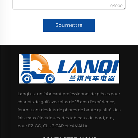
0/1000
Soumettre
Lanqi est un fabricant professionnel de pièces pour
chariots de golf avec plus de 18 ans d'expérience,
fournissant des kits de phares de haute qualité, des
faisceaux électriques, des tableaux de bord, etc.,
pour EZ-GO, CLUB CAR et YAMAHA.