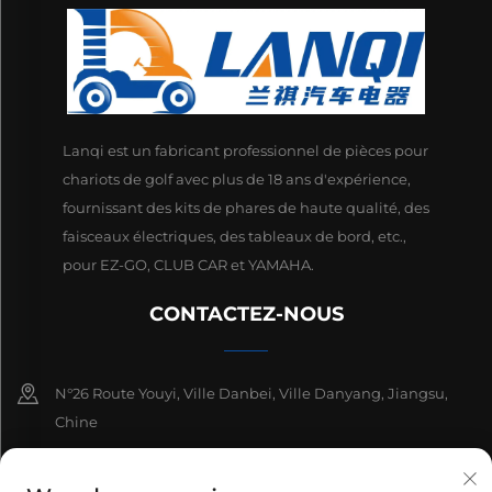
Lanqi est un fabricant professionnel de pièces pour
chariots de golf avec plus de 18 ans d'expérience,
fournissant des kits de phares de haute qualité, des
faisceaux électriques, des tableaux de bord, etc.,
pour EZ-GO, CLUB CAR et YAMAHA.
CONTACTEZ-NOUS
N°26 Route Youyi, Ville Danbei, Ville Danyang, Jiangsu,
Chine
+86-13511686870