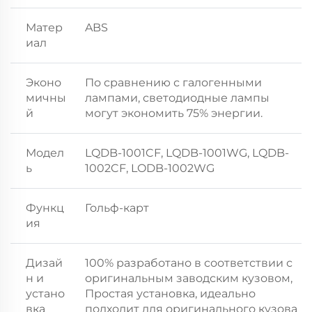
Матер
ABS
иал
Эконо
По сравнению с галогенными
мичны
лампами, светодиодные лампы
й
могут экономить 75% энергии.
Модел
LQDB-1001CF, LQDB-1001WG, LQDB-
ь
1002CF, LODB-1002WG
Функц
Гольф-карт
ия
Дизай
100% разработано в соответствии с
н и
оригинальным заводским кузовом,
устано
Простая установка, идеально
вка
подходит для оригинального кузова