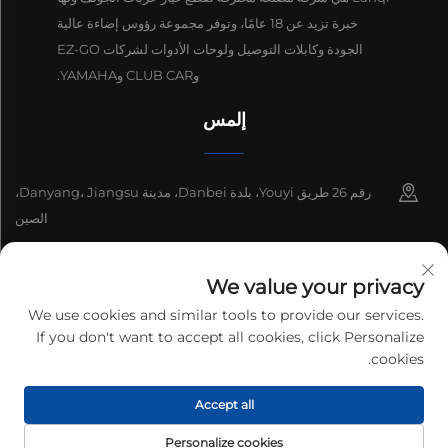
خبرة تزيد عن 18 عامًا، وتوفر مجموعة رؤوس إضاءة عالية
الجودة وكابلات التوصيل ولوحات الأدوات لشركات EZ-GO
وCLUB CAR وYAMAHA.
إلمس
رقم 26 طريق Youyi، بلدة Danbei، مدينة Danyang، Jiangsu،
الصين
+86-13511686870
We value your privacy
[email protected]
We use cookies and similar tools to provide our services.
If you don't want to accept all cookies, click Personalize
cookies.
حقوق النشر © 2026 شركة Danyang Lanqi للإلكترونيات السيارات المحدودة.
Accept all
جميع الحقوق محفوظة.
سياسة الخصوصية
Personalize cookies