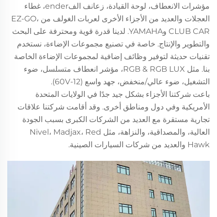
مؤشرات الانعطاف، لوحة القيادة، زعانف الفender، غطاء
العجلات والعديد من الأجزاء الأخرى لعربات الغولف من EZ-GO،
CLUB CAR وYAMAHA. لدينا قدرة قوية ومحترفة على البحث
والتطوير والإنتاج. خاصة في تصنيع مجموعات الإضاءة، نستخدم
تقنيات حديثة لتوفير وظائف إضافية لمجموعات الإضاءة الخاصة
بنا. مثل RGB & RGB LUX، مؤشر انعطاف متسلسل، ضوء
التشغيل، ضوء عالي/منخفض، جهد واسع (12-60V).
باعت شركتنا الأجزاء بشكل جيد جدًا في الولايات المتحدة
الأمريكية وفي دول ومناطق أخرى. وقد أقامت شركتنا علاقات
تجارية مستقرة مع العديد من الشركات الكبرى بسبب الجودة
العالية، والمصداقية، والنزاهة، مثل Nivel، Madjax، Red
Hawk والعديد من شركات السيارات الصينية.