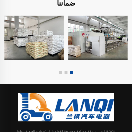
ضماننا
Lanqi هي شركة مصنّعة محترفة لقطع غيار عربات الجولف ولها