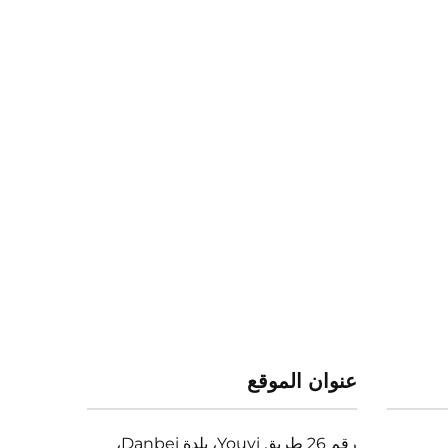
عنوان الموقع
رقم 26 طريق Youyi، بلدة Danbei،