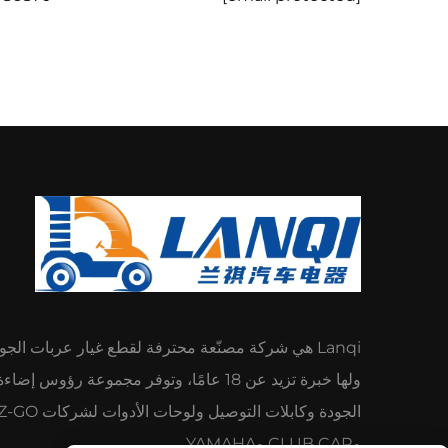
Lanqi هي شركة مصنّعة محترفة لقطع غيار عربات الج
ولها خبرة تزيد عن 18 عامًا، وتوفر مجموعة رؤوس إضا
الجودة وكابلات التوصيل ولوحات الأدوات
وCLUB CAR وYAMAHA.