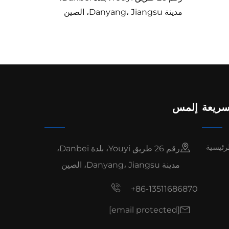
مدينة Danyang، Jiangsu، الصين
سريعة
إلمس
رئيسية
رقم 26 طريق Youyi، بلدة Danbei،
مدينة Danyang، Jiangsu، الصين
+86-13511686870
[email protected]