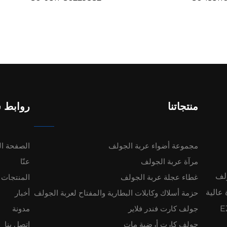
منتجاتنا
روابط 
مجموعة أضواء عربة الجولف
الصفحة ال
مرآة عربة الجولف
عنّا
ولف
غطاء عجلة عربة الجولف
المنتجات
ءة عالية
حزمة أسلاك وكابلات البطارية والمفتاح لعربة الجولف
أخبار
 لشركات EZ-GO
جولف كارت فندر فلاير
مدونة
جولف كارت أرضية مات
اتصل بنا