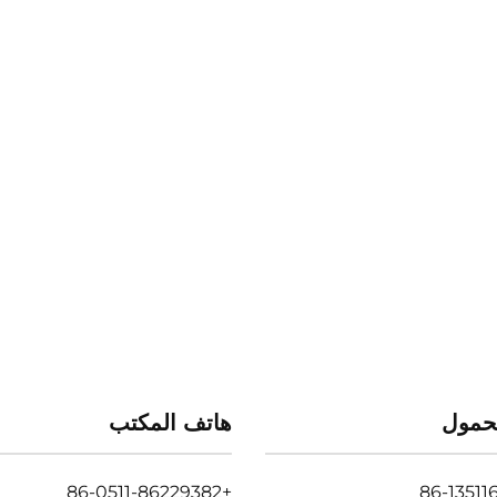
حمول
هاتف المكتب
+86-0511-86229382