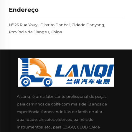
Endereço
Nº 26 Rua Youyi, Distrito Danbei, Cidade Danyang,
Província de Jiangsu, China
A Lanqi é uma fabricante profissional de peças
para carrinhos de golfe com mais de 18 anos de
experiência, fornecendo kits de faróis de alta
qualidade, chicotes elétricos, painéis de
instrumentos, etc., para EZ-GO, CLUB CAR e