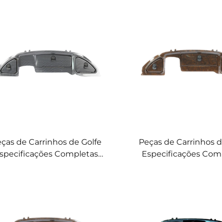
arro Precedente Painel de
Instrumentos de Carr
strumentos em ABS e Fibra
Golfe em ABS e Fib
de Carbono 2004-2008
Carbono
ças de Carrinhos de Golfe
Peças de Carrinhos d
specificações Completas
Especificações Com
ainel de Instrumentos de
Painel de Instrumen
ibra de Carbono ABS Para
Fibra de Carbono AB
Club Car
Textura de Madeira P
Car