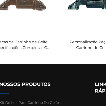
eças de Carrinho de Golfe
Personalização Peç
ecificações Completas Car
Carrinho de Gol
cedent Painel ABS Fibra de
Especificações Com
Carbono 2004-2008
Painel ABS Preto Bril
08" Preto Brilha
NOSSOS PRODUTOS
LIN
RÁP
Kit De Luz Para Carrinho De Golfe