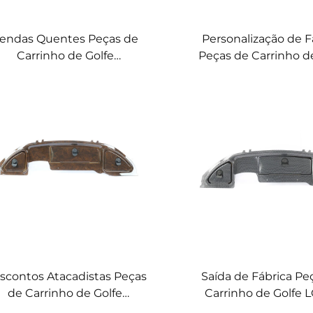
endas Quentes Peças de
Personalização de F
Carrinho de Golfe
Peças de Carrinho d
specificações Completas
Especificações Com
arro Precedente Painel de
LQDB-1002MB Pain
strumentos em ABS e Fibra
Instrumentos em Fi
de Carbono
Carbono
scontos Atacadistas Peças
Saída de Fábrica Pe
de Carrinho de Golfe
Carrinho de Golfe 
specificações Completas
1002CF Painel 