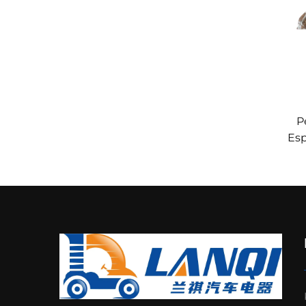
P
Esp
Pre