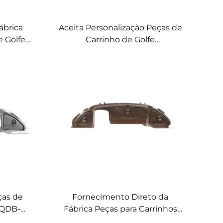
ábrica
Aceita Personalização Peças de
e Golfe
Carrinho de Golfe
pletas
Especificações Completas
el de
LQDB-1002GB Painel de
bra de
Instrumentos em ABS e Fibra
de Carbono
ças de
Fornecimento Direto da
LQDB-
Fábrica Peças para Carrinhos
de
de Golfe Especificações