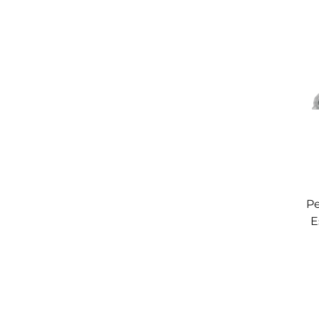
C
In
Pe
E
P
F