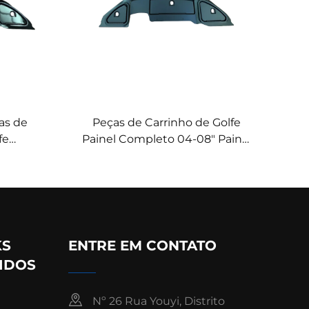
as de
Peças de Carrinho de Golfe
fe
Painel Completo 04-08" Painel
pletas
Preto Mate para Club Car
hante 04-
Precedent
nte
KS
ENTRE EM CONTATO
IDOS
Nº 26 Rua Youyi, Distrito