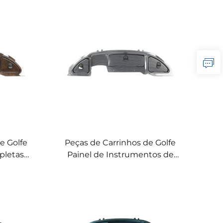
inho de
Completas LQDB-1001WG
ra de
Painel de Fibra de Carbono
ABS
e Golfe
Peças de Carrinhos de Golfe
pletas
Painel de Instrumentos de
tos de
Fibra de Carbono ABS 04-08"
S 08"+
Para Club Car
ara Club