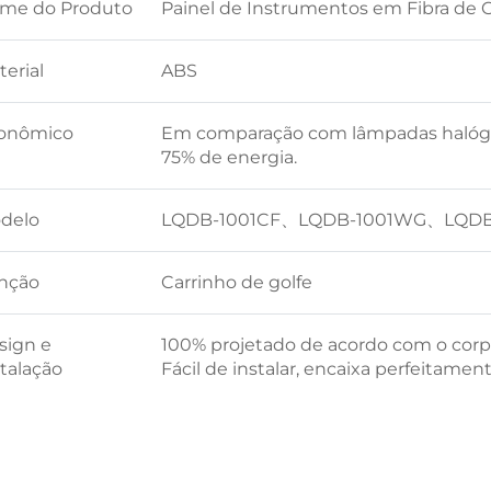
me do Produto
Painel de Instrumentos em Fibra de 
erial
ABS
onômico
Em comparação com lâmpadas halóg
75% de energia.
delo
LQDB-1001CF、LQDB-1001WG、LQDB
nção
Carrinho de golfe
sign e
100% projetado de acordo com o corpo 
stalação
Fácil de instalar, encaixa perfeitament