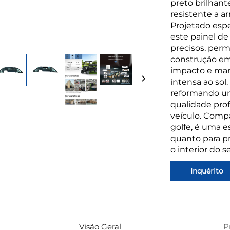
preto brilhant
resistente a a
Projetado espe
este painel de
precisos, per
construção em
impacto e ma
intensa ao sol.
reformando um 
qualidade prof
veículo. Comp
golfe, é uma e
quanto para pr
o interior do s
Inquérito
Visão Geral
P