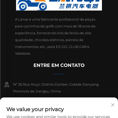
A Lanqi é uma fabricante profissional de peças
para carrinhos de golfe com mais de 18 anos de
experiência, fornecendo kits de faróis de alta
qualidade, chicotes elétricos, painéis de
instrumentos, etc., para EZ-GO, CLUB CAR e
YAMAHA.
ENTRE EM CONTATO
Nº 26 Rua Youyi, Distrito Danbei, Cidade Danyang,
Província de Jiangsu, China
+86-13511686870
We value your privacy
[email protected]
We use cookies and similar tools to provide our services.