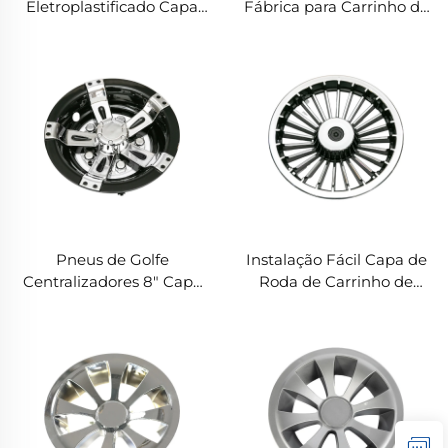
Eletroplastificado Capa
Fábrica para Carrinho de
de Roda 8" Capa de Roda
Golfe 8" Capa de Roda
com 9 Espaçadores para
com 7 Espaçadores Capa
Carrinho de Golfe
de Roda para Carrinho de
Golfe
Pneus de Golfe
Instalação Fácil Capa de
Centralizadores 8" Capa
Roda de Carrinho de
de Roda 5 Raios
Golfe 8" 10 Raios Capa de
PRE/CROM Pneu de
Roda de Carrinho de
Golfe
Golfe