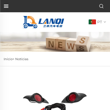
PT
Início>
Notícias