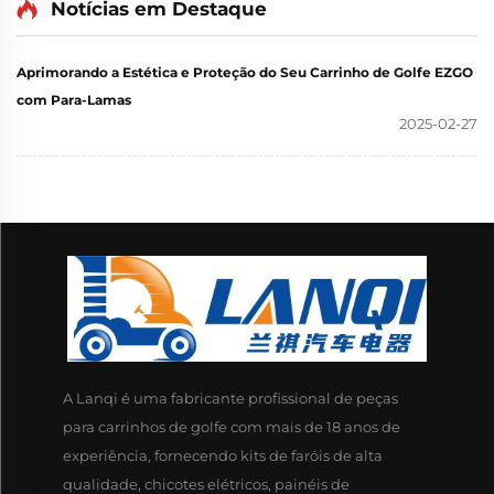
Notícias em Destaque
destaca como uma das melhorias mais práticas...
Aprimorando a Estética e Proteção do Seu Carrinho de Golfe EZGO
com Para-Lamas
2025-02-27
A Lanqi é uma fabricante profissional de peças
para carrinhos de golfe com mais de 18 anos de
experiência, fornecendo kits de faróis de alta
qualidade, chicotes elétricos, painéis de