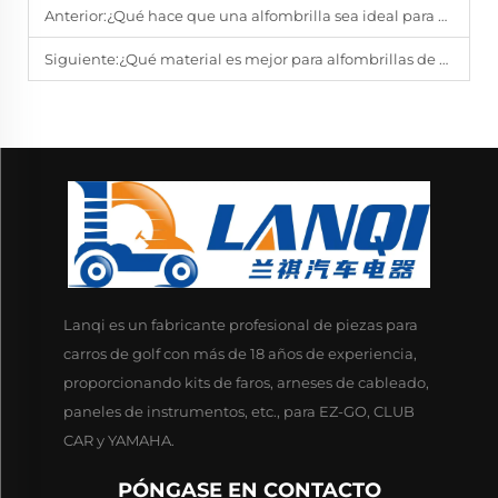
Anterior:
¿Qué hace que una alfombrilla sea ideal para uso en todas las condiciones climáticas?
Siguiente:
¿Qué material es mejor para alfombrillas de coche duraderas?
Lanqi es un fabricante profesional de piezas para
carros de golf con más de 18 años de experiencia,
proporcionando kits de faros, arneses de cableado,
paneles de instrumentos, etc., para EZ-GO, CLUB
CAR y YAMAHA.
PÓNGASE EN CONTACTO