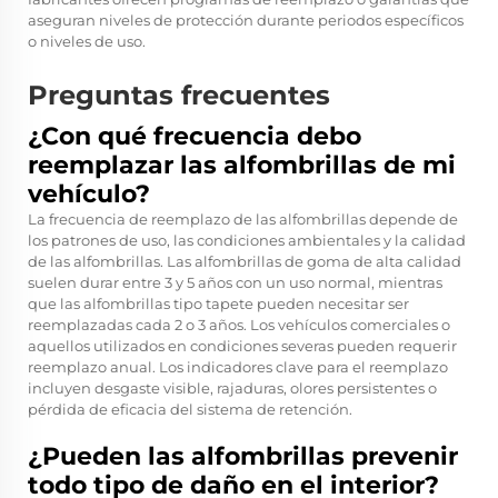
aseguran niveles de protección durante periodos específicos
o niveles de uso.
Preguntas frecuentes
¿Con qué frecuencia debo
reemplazar las alfombrillas de mi
vehículo?
La frecuencia de reemplazo de las alfombrillas depende de
los patrones de uso, las condiciones ambientales y la calidad
de las alfombrillas. Las alfombrillas de goma de alta calidad
suelen durar entre 3 y 5 años con un uso normal, mientras
que las alfombrillas tipo tapete pueden necesitar ser
reemplazadas cada 2 o 3 años. Los vehículos comerciales o
aquellos utilizados en condiciones severas pueden requerir
reemplazo anual. Los indicadores clave para el reemplazo
incluyen desgaste visible, rajaduras, olores persistentes o
pérdida de eficacia del sistema de retención.
¿Pueden las alfombrillas prevenir
todo tipo de daño en el interior?