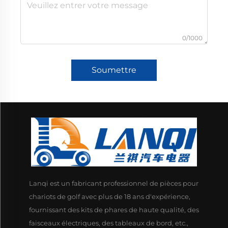
0/1000
Soumettre
Lanqi est un fabricant professionnel de pièces pour
chariots de golf avec plus de 18 ans d'expérience,
fournissant des kits de phares de haute qualité, des
faisceaux électriques, des tableaux de bord, etc.,