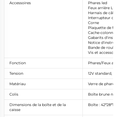
Accessoires
Phares led
Feux arrière LE
Harnais de câbl
Interrupteur de
Corne
Plaquette de fr
Cache-colonne
Gabarits d'insta
Notice d'instru
Bande de roule
Vis et accessoir
Fonction
Phares/Feux arri
Tension
12V standard,
P
Matériau
Verre de phare :
Colis
Boîte brune neu
Dimensions de la boîte et de la
Boîte : 42*28*18
caisse