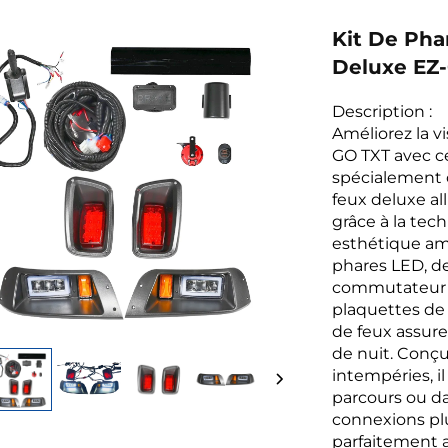
Kit De Pha
Deluxe EZ-
Description :
Améliorez la vi
GO TXT avec c
spécialement c
feux deluxe all
grâce à la tec
esthétique am
phares LED, de
commutateur d
plaquettes de 
de feux assur
de nuit. Conçu
intempéries, i
parcours ou dan
connexions plu
parfaitement a