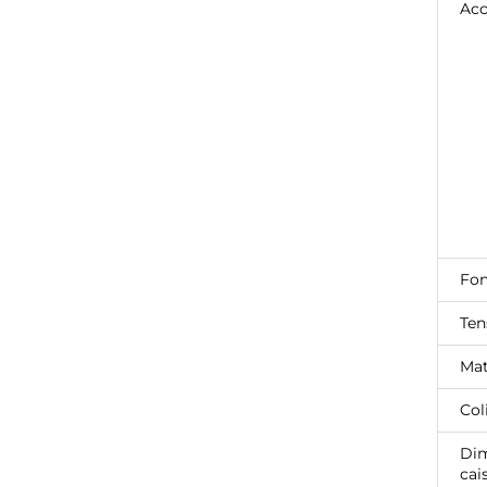
Acc
Fon
Ten
Mat
Col
Dim
cai