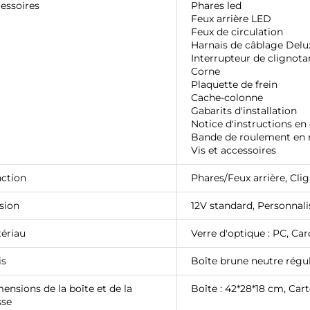
essoires
Phares led
Feux arrière LED
Feux de circulation
Harnais de câblage Delu
Interrupteur de clignota
Corne
Plaquette de frein
Cache-colonne
Gabarits d'installation
Notice d'instructions en
Bande de roulement en 
Vis et accessoires
ction
Phares/Feux arrière, Clig
sion
12V standard,
Personnal
ériau
Verre d'optique : PC, Car
is
Boîte brune neutre régul
ensions de la boîte et de la
Boîte : 42*28*18 cm, Car
sse