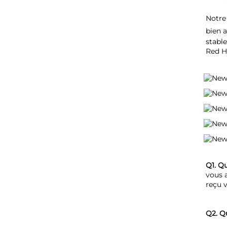
Notre 
bien a
stable
Red H
Q1. Q
vous 
reçu v
Q2. Q