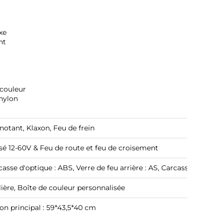
xe
nt
 couleur
nylon
notant, Klaxon, Feu de frein
isé
12-60V & Feu de route et feu de croisement
casse d'optique : ABS, Verre de feu arrière : AS, Carcasse de feu a
ière, Boîte de couleur personnalisée
ton principal : 59*43,5*40 cm