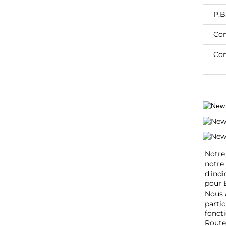
P.B
Con
Con
Notre 
notre 
d'indi
pour 
Nous 
partic
foncti
Route/