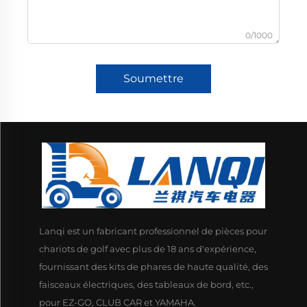
0/1000
Soumettre
Lanqi est un fabricant professionnel de pièces pour
chariots de golf avec plus de 18 ans d'expérience,
fournissant des kits de phares de haute qualité, des
faisceaux électriques, des tableaux de bord, etc.,
pour EZ-GO, CLUB CAR et YAMAHA.