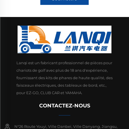
Lanqi est un fabricant professionnel de pièces pour
chariots de golf avec plus de 18 ans d'expérience,
fournissant des kits de phares de haute qualité, des
faisceaux électriques, des tableaux de bord, etc.,
pour EZ-GO, CLUB CAR et YAMAHA.
CONTACTEZ-NOUS
N°26 Route Youyi, Ville Danbei, Ville Danyang, Jiangsu,