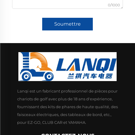
0/1000
Soumettre
Lanqi est un fabricant professionnel de pièces pour
chariots de golf avec plus de 18 ans d'expérience,
fournissant des kits de phares de haute qualité, des
faisceaux électriques, des tableaux de bord, etc.,
pour EZ-GO, CLUB CAR et YAMAHA.