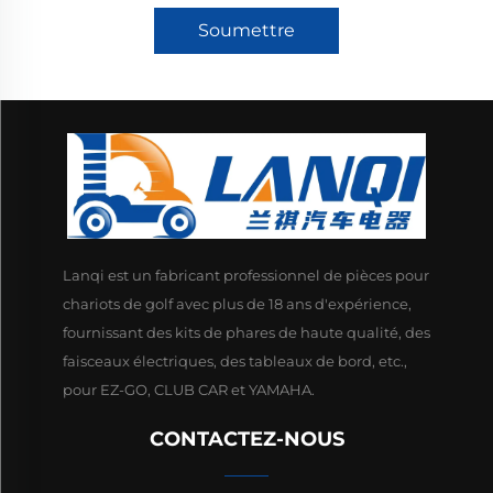
Soumettre
Lanqi est un fabricant professionnel de pièces pour
chariots de golf avec plus de 18 ans d'expérience,
fournissant des kits de phares de haute qualité, des
faisceaux électriques, des tableaux de bord, etc.,
pour EZ-GO, CLUB CAR et YAMAHA.
CONTACTEZ-NOUS