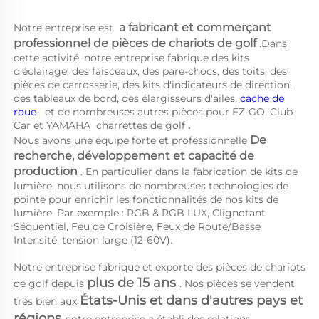
a 
fabricant et commerçant 
Notre entreprise est 
professionnel de pièces de chariots de golf 
.
Dans 
cette activité, notre entreprise fabrique des kits 
d'éclairage, des faisceaux, des pare-chocs, des toits, des 
pièces de carrosserie, des kits d'indicateurs de direction, 
des tableaux de bord, des élargisseurs d'ailes, 
cache de 
roue   
et de nombreuses autres pièces pour EZ-GO, Club 
Car et YAMAHA 
charrettes de golf 
.
De 
Nous avons une équipe forte et professionnelle 
recherche, développement et capacité de 
production 
. En particulier dans la fabrication de kits de 
lumière, nous utilisons de nombreuses technologies de 
pointe pour enrichir les fonctionnalités de nos kits de 
lumière. Par exemple : RGB & RGB LUX, Clignotant 
Séquentiel, Feu de Croisière, Feux de Route/Basse 
Intensité, tension large (12-60V). 
Notre entreprise fabrique et exporte des pièces de chariots 
plus de 15 ans 
de golf depuis 
. Nos pièces se vendent 
États-Unis et dans d'autres pays et 
très bien aux 
régions 
notre entreprise a établi des relations 