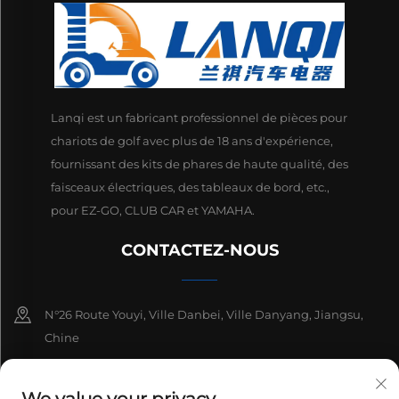
Lanqi est un fabricant professionnel de pièces pour
chariots de golf avec plus de 18 ans d'expérience,
fournissant des kits de phares de haute qualité, des
faisceaux électriques, des tableaux de bord, etc.,
pour EZ-GO, CLUB CAR et YAMAHA.
CONTACTEZ-NOUS
N°26 Route Youyi, Ville Danbei, Ville Danyang, Jiangsu,
Chine
+86-13511686870