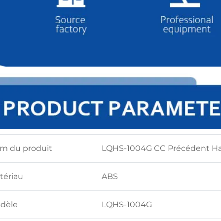
m du produit
LQHS-1004G CC Précédent Har
tériau
ABS
dèle
LQHS-1004G