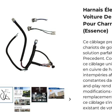
Harnais Él
Voiture De
Pour Charr
(essence)
Ce câblage pr
chariots de gol
solution parf
Precedent. Con
ce câblage un
en cuivre de h
intempéries af
constantes dan
and-play rend 
modifications 
remplacement 
ce câblage s'i
existant de vot