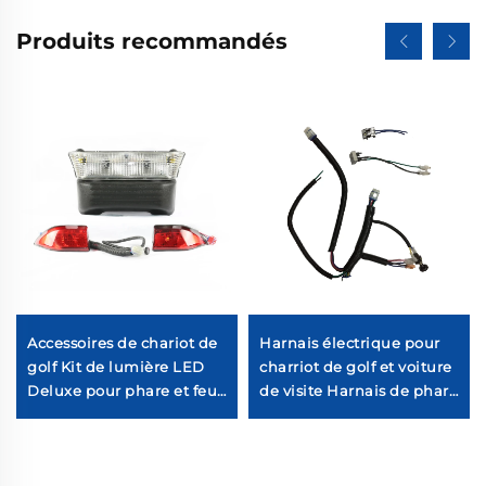
Produits recommandés
Accessoires de chariot de
Harnais électrique pour
golf Kit de lumière LED
charriot de golf et voiture
Deluxe pour phare et feu
de visite Harnais de phare
arrière de voiture Club
universel pour charriot de
golf CC Précédent
(essence)