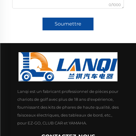
0/1000
Soumettre
Lanqi est un fabricant professionnel de pièces pour
chariots de golf avec plus de 18 ans d'expérience,
fournissant des kits de phares de haute qualité, des
faisceaux électriques, des tableaux de bord, etc.,
pour EZ-GO, CLUB CAR et YAMAHA.