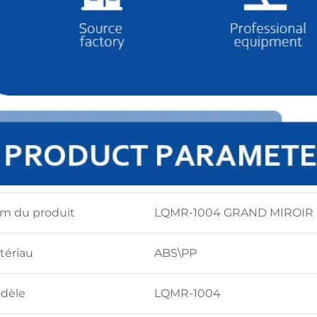
m du produit
LQMR-1004 GRAND MIROIR
tériau
ABS\PP
dèle
LQMR-1004