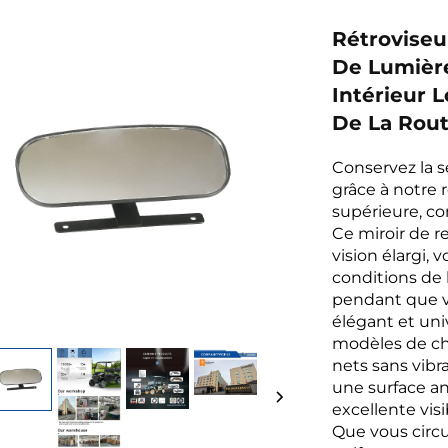
Rétroviseu
De Lumière
Intérieur 
De La Rou
Conservez la sé
grâce à notre r
supérieure, co
Ce miroir de 
vision élargi,
conditions de l
pendant que v
élégant et uni
modèles de char
nets sans vibr
une surface an
excellente visi
Que vous circu