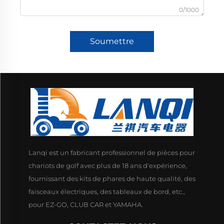
0/1000
Soumettre
Lanqi est un fabricant professionnel de pièces pour
chariots de golf avec plus de 18 ans d'expérience,
fournissant des kits de phares de haute qualité, des
faisceaux électriques, des tableaux de bord, etc.,
pour EZ-GO, CLUB CAR et YAMAHA.