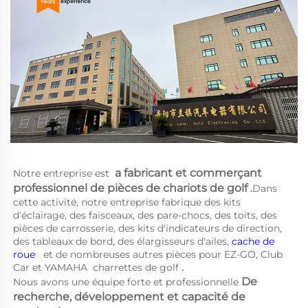
a 
fabricant et commerçant 
Notre entreprise est 
professionnel de pièces de chariots de golf 
.
Dans 
cette activité, notre entreprise fabrique des kits 
d'éclairage, des faisceaux, des pare-chocs, des toits, des 
pièces de carrosserie, des kits d'indicateurs de direction, 
des tableaux de bord, des élargisseurs d'ailes, 
cache de 
roue   
et de nombreuses autres pièces pour EZ-GO, Club 
Car et YAMAHA 
charrettes de golf 
.
De 
Nous avons une équipe forte et professionnelle 
recherche, développement et capacité de 