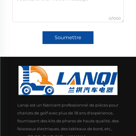
0/1000
Soumettre
Lanqi est un fabricant professionnel de pièces pour
chariots de golf avec plus de 18 ans d'expérience,
fournissant des kits de phares de haute qualité, des
faisceaux électriques, des tableaux de bord, etc.,