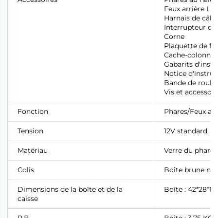
Feux arrière LE
Harnais de câbl
Interrupteur de
Corne
Plaquette de fr
Cache-colonne
Gabarits d'insta
Notice d'instru
Bande de roule
Vis et accessoir
Fonction
Phares/Feux arri
Tension
12V standard,
P
Matériau
Verre du phare :
Colis
Boîte brune neu
Dimensions de la boîte et de la
Boîte : 42*28*18
caisse
P.B.
Boîte : 3,75 KGS