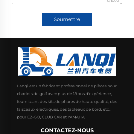
0/1000
Soumettre
Lanqi est un fabricant professionnel de pièces pour
chariots de golf avec plus de 18 ans d'expérience,
fournissant des kits de phares de haute qualité, des
faisceaux électriques, des tableaux de bord, etc.,
pour EZ-GO, CLUB CAR et YAMAHA.
CONTACTEZ-NOUS