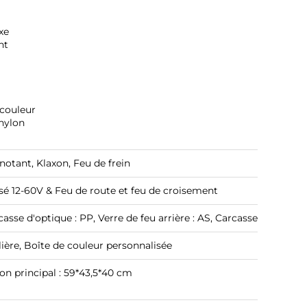
xe
nt
 couleur
nylon
notant, Klaxon, Feu de frein
isé
12-60V & Feu de route et feu de croisement
casse d'optique : PP, Verre de feu arrière : AS, Carcasse de feu arr
ière, Boîte de couleur personnalisée
ton principal : 59*43,5*40 cm