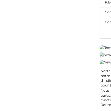
P.B
Con
Con
Notre 
notre 
d'indi
pour 
Nous 
partic
foncti
Route/