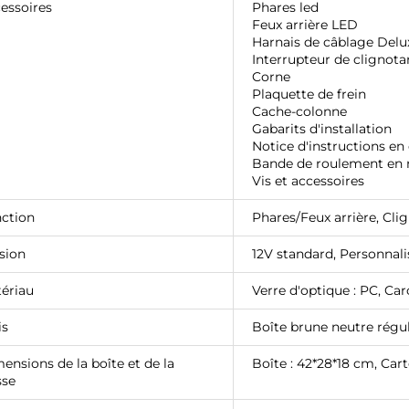
essoires
Phares led
Feux arrière LED
Harnais de câblage Delu
Interrupteur de clignota
Corne
Plaquette de frein
Cache-colonne
Gabarits d'installation
Notice d'instructions en
Bande de roulement en 
Vis et accessoires
ction
Phares/Feux arrière, Clig
sion
12V standard,
Personnal
ériau
Verre d'optique : PC, Car
is
Boîte brune neutre régul
ensions de la boîte et de la
Boîte : 42*28*18 cm, Car
sse