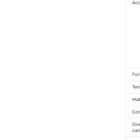
Acc
Fon
Ten
Mat
Col
Dim
cai