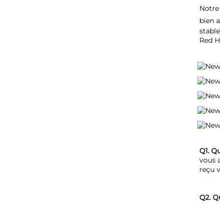
Notre 
bien a
stable
Red H
Q1. Q
vous 
reçu v
Q2. Q