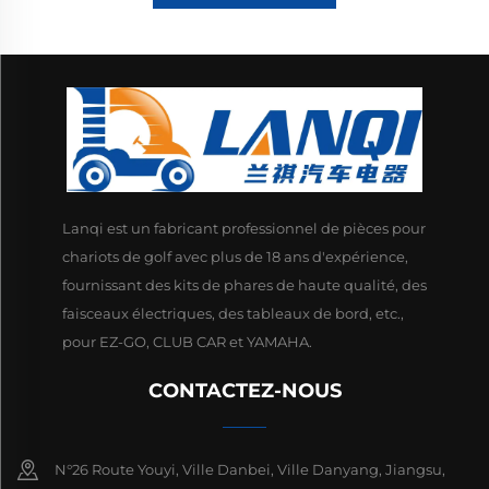
Lanqi est un fabricant professionnel de pièces pour
chariots de golf avec plus de 18 ans d'expérience,
fournissant des kits de phares de haute qualité, des
faisceaux électriques, des tableaux de bord, etc.,
pour EZ-GO, CLUB CAR et YAMAHA.
CONTACTEZ-NOUS
N°26 Route Youyi, Ville Danbei, Ville Danyang, Jiangsu,