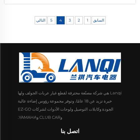
السابق
1
2
3
4
5
التالي
Lanqi هي شركة مصنّعة محترفة لقطع غيار عربات الجولف ولها
خبرة تزيد عن 18 عامًا، وتوفر مجموعة رؤوس إضاءة عالية
الجودة وكابلات التوصيل ولوحات الأدوات لشركات EZ-GO
وCLUB CAR وYAMAHA.
اتصل بنا