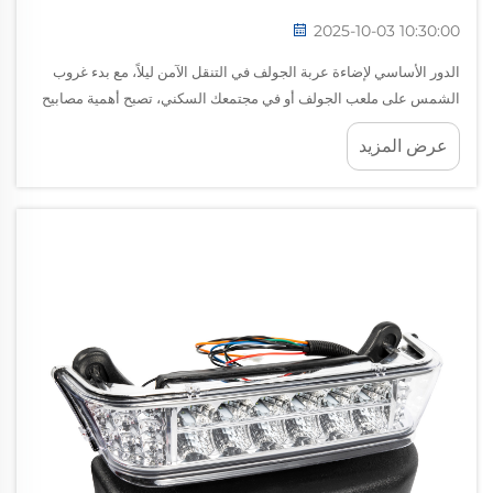
2025-10-03 10:30:00
الدور الأساسي لإضاءة عربة الجولف في التنقل الآمن ليلاً، مع بدء غروب
الشمس على ملعب الجولف أو في مجتمعك السكني، تصبح أهمية مصابيح
عربة الجولف المناسبة واضحة بشكل متزايد. سواء كنت تستكمل جولة
عرض المزيد
متأخرة...