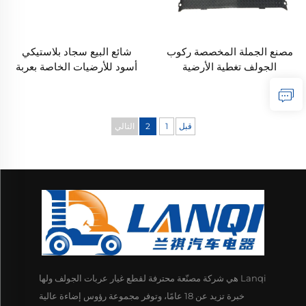
مصنع الجملة المخصصة ركوب
شائع البيع سجاد بلاستيكي
الجولف تغطية الأرضية
أسود للأرضيات الخاصة بعربة
البلاستيكية استبدال سجادة
نادي الجولف سلامة وصحة DS
الماس المạتة لـ EZ-GO TXT
البديل الماسي المطلي سجاد
الأرضية
قبل
1
2
التالي
Lanqi هي شركة مصنّعة محترفة لقطع غيار عربات الجولف ولها
خبرة تزيد عن 18 عامًا، وتوفر مجموعة رؤوس إضاءة عالية