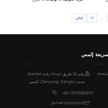
ة
منقسمة مكرومة غطاء عربة الجولف
...
17
التالي
سريعة
إلمس
رئيسية
رقم 26 طريق Youyi، بلدة Danbei،
مدينة Danyang، Jiangsu، الصين
+86-13511686870
[email protected]