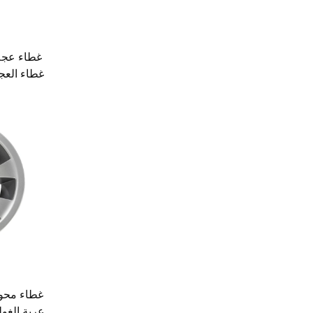
غطاء العج
/ كروم 
غطاء محور