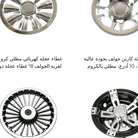
 كارتن جولف بجودة عالية
غطاء عجلة كهربائي مطلي كرومي
قطر 8"، 10 أذرع، مطلي بالكروم
ء عجلة كارتن جولف
أعمدة