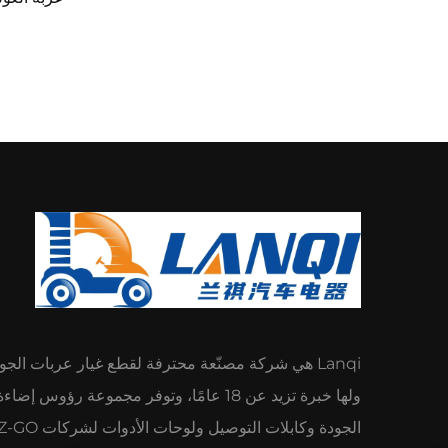
Lanqi هي شركة مصنّعة محترفة لقطع غيار عربات الج
ولها خبرة تزيد عن 18 عامًا، وتوفر مجموعة رؤوس إضا
الجودة وكابلات التوصيل ولوحات الأدوات