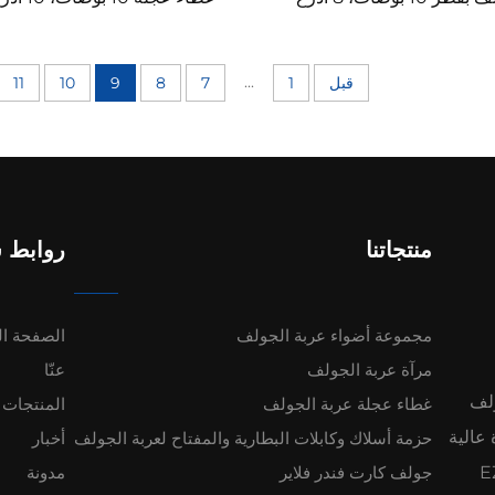
فضية
مقسمة ومطلي بالكروم لعربي
الغولف
...
قبل
1
7
8
9
10
11
منتجاتنا
روابط 
مجموعة أضواء عربة الجولف
الصفحة ال
مرآة عربة الجولف
عنّا
ولف
غطاء عجلة عربة الجولف
المنتجات
ءة عالية
حزمة أسلاك وكابلات البطارية والمفتاح لعربة الجولف
أخبار
 لشركات EZ-GO
جولف كارت فندر فلاير
مدونة