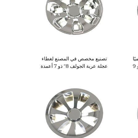
ًا
تصنيع مخصص في المصنع لغطاء
لعربة الجولف 8" غطاء عجلة ذو 9
عجلة عربة الجولف 8" ذو 7 أعمدة