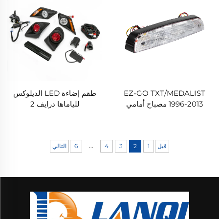
EZ-GO TXT/MEDALIST
طقم إضاءة LED الديلوكس
1996-2013 مصباح أمامي
للياماها درايف 2
هالوجيني
...
قبل
1
2
3
4
6
التالي