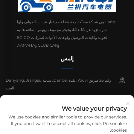
Lanqi هي شركة مصنّعة محترفة لقطع غيار عربات الجولف ولها
خبرة تزيد عن 18 عامًا، وتوفر مجموعة رؤوس إضاءة عالية
الجودة وكابلات التوصيل ولوحات الأدوات لشركات EZ-GO
وCLUB CAR وYAMAHA.
إلمس
رقم 26 طريق Youyi، بلدة Danbei، مدينة Danyang، Jiangsu،
الصين
+86-13511686870
We value your privacy
[email protected]
We use cookies and similar tools to provide our services.
If you don't want to accept all cookies, click Personalize
cookies.