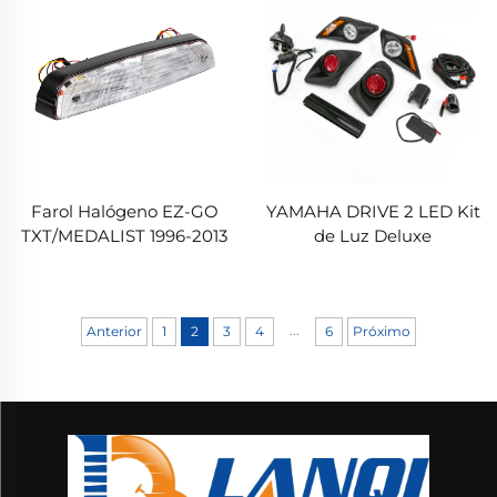
Farol Halógeno EZ-GO
YAMAHA DRIVE 2 LED Kit
TXT/MEDALIST 1996-2013
de Luz Deluxe
...
Anterior
1
2
3
4
6
Próximo