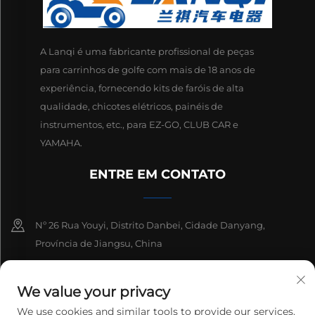
A Lanqi é uma fabricante profissional de peças
para carrinhos de golfe com mais de 18 anos de
experiência, fornecendo kits de faróis de alta
qualidade, chicotes elétricos, painéis de
instrumentos, etc., para EZ-GO, CLUB CAR e
YAMAHA.
ENTRE EM CONTATO
Nº 26 Rua Youyi, Distrito Danbei, Cidade Danyang,
Província de Jiangsu, China
+86-13511686870
We value your privacy
[email protected]
We use cookies and similar tools to provide our services.