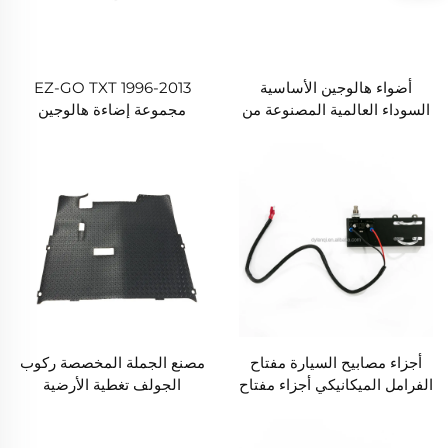
أضواء هالوجين الأساسية
EZ-GO TXT 1996-2013
السوداء العالمية المصنوعة من
مجموعة إضاءة هالوجين
البلاستيك ABS لعربة الغولف
أساسية
لنادي السيارات
أجزاء مصابيح السيارة مفتاح
مصنع الجملة المخصصة ركوب
الفرامل الميكانيكي أجزاء مفتاح
الجولف تغطية الأرضية
ضوئي بلاستيكي لعربة الغولف
البلاستيكية استبدال سجادة
لـ EZ-GO
الماس المạتة لـ EZ-GO TXT