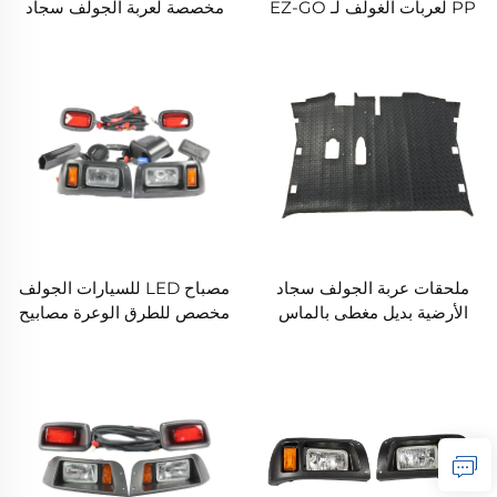
PP لعربات الغولف لـ EZ-GO
مخصصة لعربة الجولف سجاد
RXV
مطاطي / بلاستيكي ماسي
الشكل للأرضية لـ EZ-GO TXT
ملحقات عربة الجولف سجاد
مصباح LED للسيارات الجولف
الأرضية بديل مغطى بالماس
مخصص للطرق الوعرة مصابيح
مصنوع من المطاط/البلاستيك
عمل LED مصباح هالوجين
لـ EZ-GO RXV
لسيارات الجولف لموديلات
Club Car Precedent