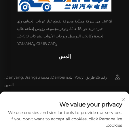
Lanqi هي شركة مصنّعة محترفة لقطع غيار عربات الجولف ولها
خبرة تزيد عن 18 عامًا، وتوفر مجموعة رؤوس إضاءة عالية
الجودة وكابلات التوصيل ولوحات الأدوات لشركات EZ-GO
وCLUB CAR وYAMAHA.
إلمس
رقم 26 طريق Youyi، بلدة Danbei، مدينة Danyang، Jiangsu،
الصين
+86-13511686870
We value your privacy
[email protected]
We use cookies and similar tools to provide our services.
If you don't want to accept all cookies, click Personalize
cookies.