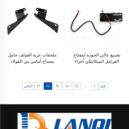
تصنيع عالي الجودة لمفتاح
ملحقات عربة الغولف حامل
الفرامل الميكانيكي أجزاء
مصباح أمامي من الفولاذ
بلاستيكية لعربات الغولف
المقاوم للصدأ أنبوب مصباح
الخاصة بـ EZ-GO
أمامي حامل لـ EZ-GO
TXT/MEDALIST 96+
...
قبل
1
13
14
15
16
17
التالي