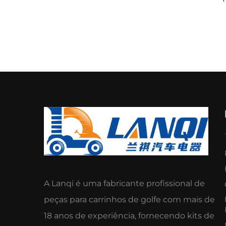
Ta
Di
A Lanqi é uma fabricante profissional de
peças para carrinhos de golfe com mais de
18 anos de experiência, fornecendo kits de