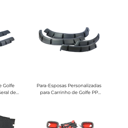
e Golfe
Para-Esposas Personalizadas
eral de
para Carrinho de Golfe PP
a-Lama
Preto Para EZ-GO RXV
Para EZ-