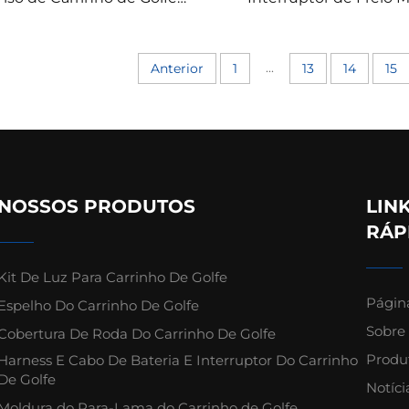
pete de Substituição Placa
Peças Plásticas para C
amantada para EZ-GO TXT
de Golfe Para EZ
...
Anterior
1
13
14
15
NOSSOS PRODUTOS
LIN
RÁP
Kit De Luz Para Carrinho De Golfe
Página
Espelho Do Carrinho De Golfe
Sobre
Cobertura De Roda Do Carrinho De Golfe
Produ
Harness E Cabo De Bateria E Interruptor Do Carrinho
De Golfe
Notíci
Moldura do Para-Lama do Carrinho de Golfe