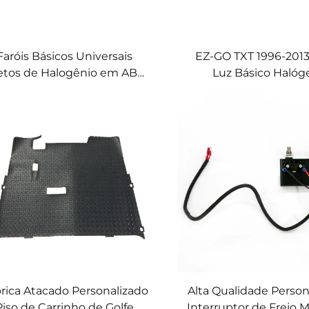
Faróis Básicos Universais
EZ-GO TXT 1996-2013
etos de Halogênio em ABS
Luz Básico Haló
ra Carrinhos de Golfe para
Club Car
rica Atacado Personalizado
Alta Qualidade Person
Piso de Carrinho de Golfe
Interruptor de Freio 