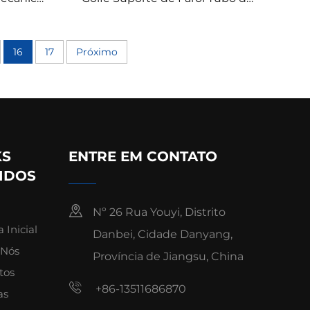
arrinhos
Farol Inoxidável Suporte de
-GO
Grampeamento Para EZ-GO
TXT/MEDALIST 96+
16
17
Próximo
KS
ENTRE EM CONTATO
IDOS
Nº 26 Rua Youyi, Distrito
 Inicial
Danbei, Cidade Danyang,
 Nós
Província de Jiangsu, China
tos
+86-13511686870
as