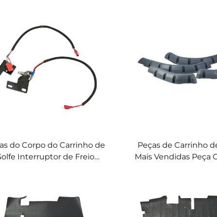
as do Corpo do Carrinho de
Peças de Carrinho d
olfe Interruptor de Freio
Mais Vendidas Peça G
Interruptor de Freio de
Golfe Flares de Par
acionamento para Carrinho
Frontal e Traseiro PP 
de Golfe EZGO RXV
GO TXT