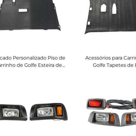
cado Personalizado Piso de
Acessórios para Carr
rrinho de Golfe Esteira de
Golfe Tapetes de 
racha/plástico com Placa de
Reposição Placa Dia
iamante Para EZ-GO TXT
de Borracha/Plástico 
GO RXV