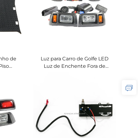
inho de
Luz para Carro de Golfe LED
Piso
Luz de Enchente Fora de
mantada
Estrada Luzes de Trabalho LED
para EZ-
Halogênio para Carro de Golfe
Club Car Precedent