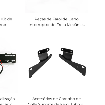
 Kit de
Peças de Farol de Carro
geno
Interruptor de Freio Mecânico
Peças de Interruptor de Luz
Plástico para Carrinho de Golfe
EZ-GO
alização
Acessórios de Carrinho de
Mecânico
Golfe Suporte de Farol Tubo de