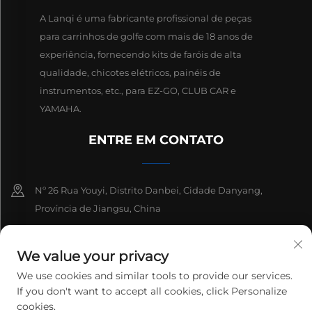
A Lanqi é uma fabricante profissional de peças
para carrinhos de golfe com mais de 18 anos de
experiência, fornecendo kits de faróis de alta
qualidade, chicotes elétricos, painéis de
instrumentos, etc., para EZ-GO, CLUB CAR e
YAMAHA.
ENTRE EM CONTATO
Nº 26 Rua Youyi, Distrito Danbei, Cidade Danyang,
Província de Jiangsu, China
+86-13511686870
We value your privacy
[email protected]
We use cookies and similar tools to provide our services.
If you don't want to accept all cookies, click Personalize
cookies.