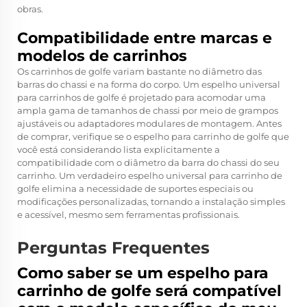
obras.
Compatibilidade entre marcas e
modelos de carrinhos
Os carrinhos de golfe variam bastante no diâmetro das
barras do chassi e na forma do corpo. Um espelho universal
para carrinhos de golfe é projetado para acomodar uma
ampla gama de tamanhos de chassi por meio de grampos
ajustáveis ou adaptadores modulares de montagem. Antes
de comprar, verifique se o espelho para carrinho de golfe que
você está considerando lista explicitamente a
compatibilidade com o diâmetro da barra do chassi do seu
carrinho. Um verdadeiro espelho universal para carrinho de
golfe elimina a necessidade de suportes especiais ou
modificações personalizadas, tornando a instalação simples
e acessível, mesmo sem ferramentas profissionais.
Perguntas Frequentes
Como saber se um espelho para
carrinho de golfe será compatível