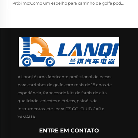
Próximo:
Como um espelho para carrinho de golfe pode melhorar a segurança ao dirigir nos campos?
A Lanqi é uma fabricante profissional de peças
para carrinhos de golfe com mais de 18 anos de
experiência, fornecendo kits de faróis de alta
qualidade, chicotes elétricos, painéis de
instrumentos, etc., para EZ-GO, CLUB CAR e
YAMAHA.
ENTRE EM CONTATO