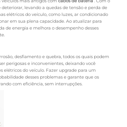
veículos mais antigos com
cabos de bateria
. Com o
 deteriorar, levando a quedas de tensão e perda de
s elétricos do veículo, como luzes, ar condicionado
nar em sua plena capacidade. Ao atualizar para
erda de energia e melhora o desempenho desses
te.
rrosão, desfiamento e quebra, todos os quais podem
 ser perigosas e inconvenientes, deixando você
 elétricos do veículo. Fazer upgrade para um
obabilidade desses problemas e garante que os
rando com eficiência, sem interrupções.