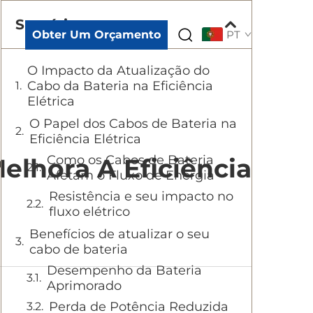
Sumário
Obter Um Orçamento
PT
O Impacto da Atualização do
Cabo da Bateria na Eficiência
Elétrica
O Papel dos Cabos de Bateria na
Eficiência Elétrica
Como os Cabos de Bateria
elhora A Eficiência
Afetam o Fluxo de Energia
Resistência e seu impacto no
fluxo elétrico
Benefícios de atualizar o seu
cabo de bateria
Desempenho da Bateria
Aprimorado
Perda de Potência Reduzida