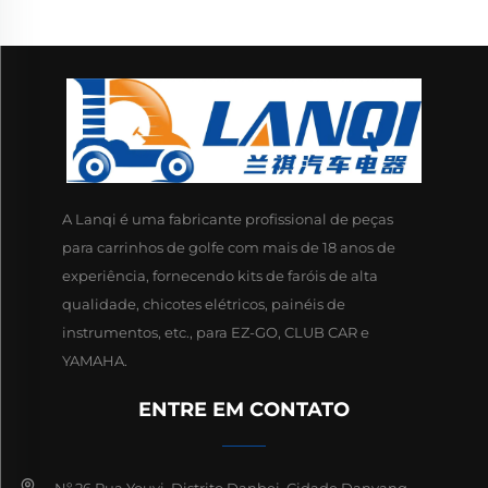
A Lanqi é uma fabricante profissional de peças
para carrinhos de golfe com mais de 18 anos de
experiência, fornecendo kits de faróis de alta
qualidade, chicotes elétricos, painéis de
instrumentos, etc., para EZ-GO, CLUB CAR e
YAMAHA.
ENTRE EM CONTATO
Nº 26 Rua Youyi, Distrito Danbei, Cidade Danyang,