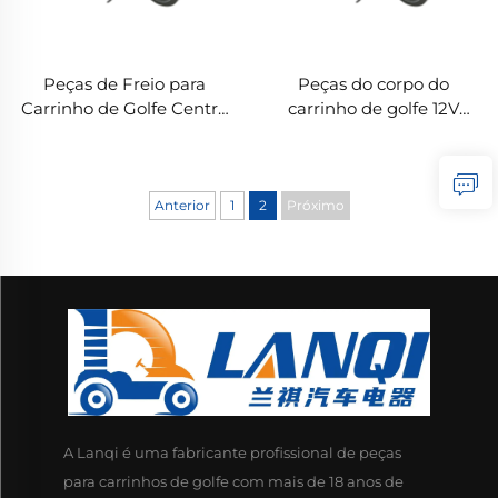
Peças de Freio para
Peças do corpo do
Carrinho de Golfe Centro
carrinho de golfe 12V
de Carga ABS 12V
USB-C Super Carregador
Carregador Super USB
ABS Carregador Super
para Carrinho de Golfe
para Carrinho de Golfe
Anterior
1
2
Próximo
A Lanqi é uma fabricante profissional de peças
para carrinhos de golfe com mais de 18 anos de