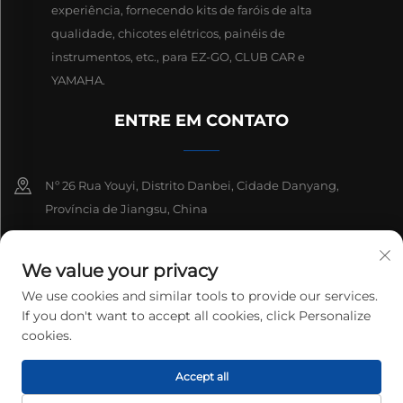
experiência, fornecendo kits de faróis de alta
qualidade, chicotes elétricos, painéis de
instrumentos, etc., para EZ-GO, CLUB CAR e
YAMAHA.
ENTRE EM CONTATO
Nº 26 Rua Youyi, Distrito Danbei, Cidade Danyang,
Província de Jiangsu, China
+86-13511686870
We value your privacy
[email protected]
We use cookies and similar tools to provide our services.
If you don't want to accept all cookies, click Personalize
cookies.
Copyright © 2026 Danyang Lanqi Auto Electrics Co., Ltd. Todos os
Accept all
direitos reservados.
Política de Privacidade