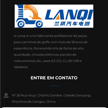
A Lanqi é uma fabricante profissional de peças
para carrinhos de golfe com mais de 18 anos de
experiência, fornecendo kits de faróis de alta
qualidade, chicotes elétricos, painéis de
instrumentos, etc., para EZ-GO, CLUB CAR e
YAMAHA.
ENTRE EM CONTATO
Nº 26 Rua Youyi, Distrito Danbei, Cidade Danyang,
Província de Jiangsu, China