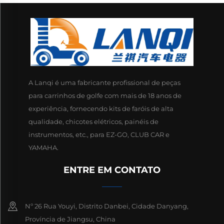
A Lanqi é uma fabricante profissional de peças
para carrinhos de golfe com mais de 18 anos de
experiência, fornecendo kits de faróis de alta
qualidade, chicotes elétricos, painéis de
instrumentos, etc., para EZ-GO, CLUB CAR e
YAMAHA.
ENTRE EM CONTATO
Nº 26 Rua Youyi, Distrito Danbei, Cidade Danyang,
Província de Jiangsu, China